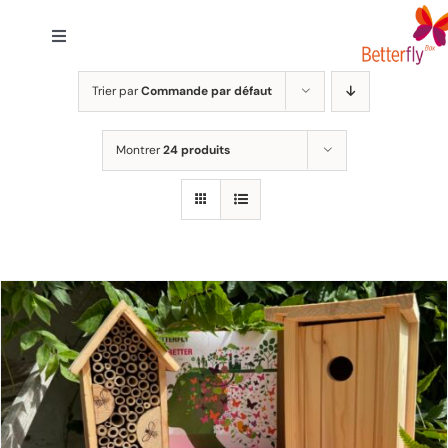
Passer
au
Toggle
contenu
Navigation
Accueil
Trier par
Commande par défaut
Montrer
24 produits
Solutions
Engagement
A Propos
FAQ