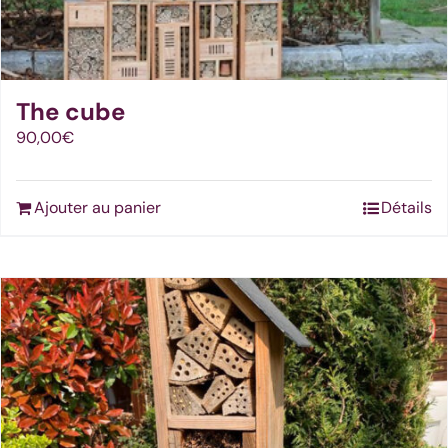
choisies
sur
la
page
The cube
du
90,00
€
produit
Ajouter au panier
Détails