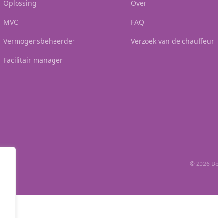
Oplossing
Over
MVO
FAQ
Vermogensbeheerder
Verzoek van de chauffeur
Facilitair manager
© 2026 Bet