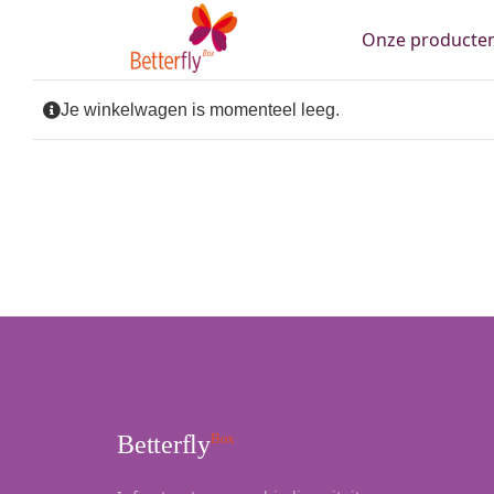
Skip
Onze producte
to
content
Je winkelwagen is momenteel leeg.
Betterfly
Box