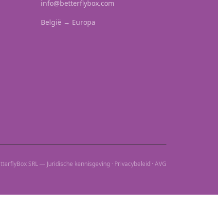
info@betterflybox.com
België → Europa
terflyBox SRL — Juridische kennisgeving · Privacybeleid · AVG