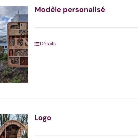
être
Modèle personalisé
choisies
sur
la
page
Détails
du
produit
Logo