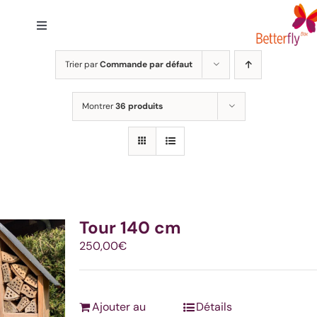
Passer
au
Toggle
contenu
Navigation
Accueil
Trier par
Commande par défaut
Montrer
36 produits
Solutions
Engagement
A Propos
Tour 140 cm
250,00
€
FAQ
Ajouter au
Détails