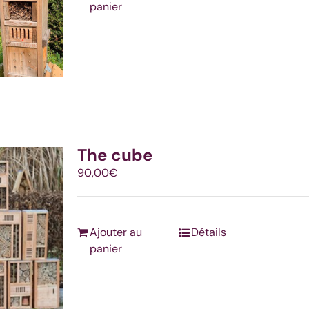
panier
The cube
90,00
€
Ajouter au
Détails
panier