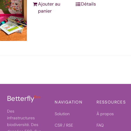
Ajouter au
Détails
panier
Betterfly
Box
NAVIGATION
RESSOURCES
Des
Solution
À propos
infrastructures
biodiversité. Des
CSR / RSE
FAQ