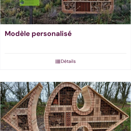
choisies
sur
la
page
Modèle personalisé
du
produit
Détails