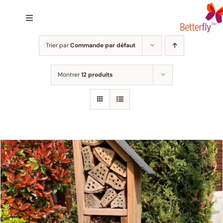
Passer
au
Toggle
contenu
Navigation
Accueil
Trier par
Commande par défaut
Montrer
12 produits
Solutions
Engagement
A Propos
FAQ