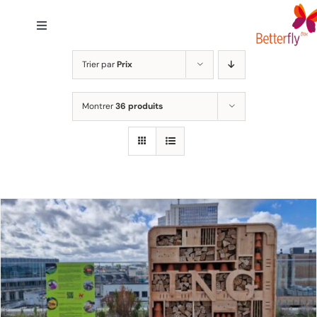
Passer
au
Toggle
contenu
Navigation
Accueil
Trier par
Prix
Montrer
36 produits
Solutions
Engagement
A Propos
FAQ