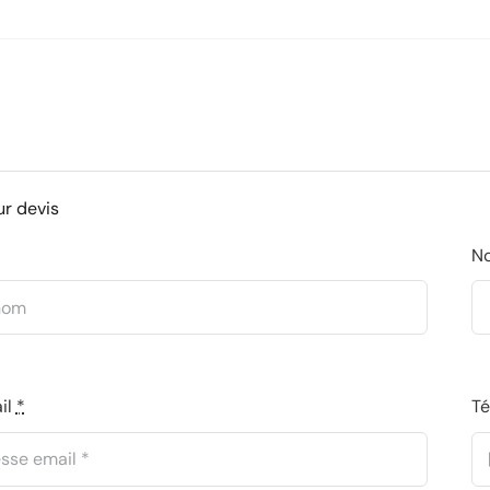
ur devis
N
il
*
T