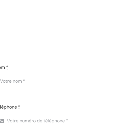
om
*
éléphone
*