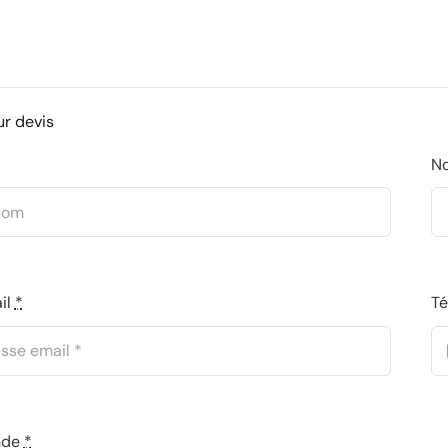
ur devis
N
il
*
T
nde
*