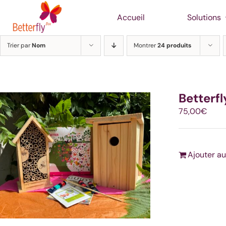
Passer
Accueil
Solutions
au
contenu
Trier par
Nom
Montrer
24 produits
Betterf
75,00
€
Ajouter au