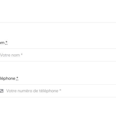
om
*
éléphone
*