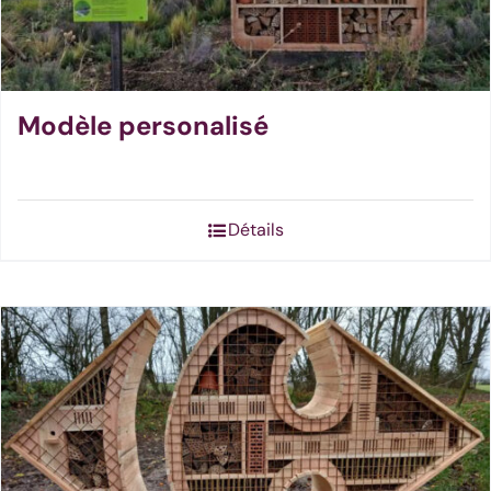
choisies
sur
la
page
Modèle personalisé
du
produit
Détails