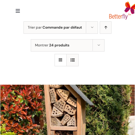
Passer
au
Toggle
contenu
Navigation
Accueil
Trier par
Commande par défaut
Montrer
24 produits
Solutions
Engagement
A Propos
FAQ