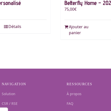
rsonalisé
Betterfly Home – 20
produi
75,00
€
Détails
Ajouter au
panier
NAVIGATION
RESSOURCES
Solution
À propos
CSR / RSE
FAQ