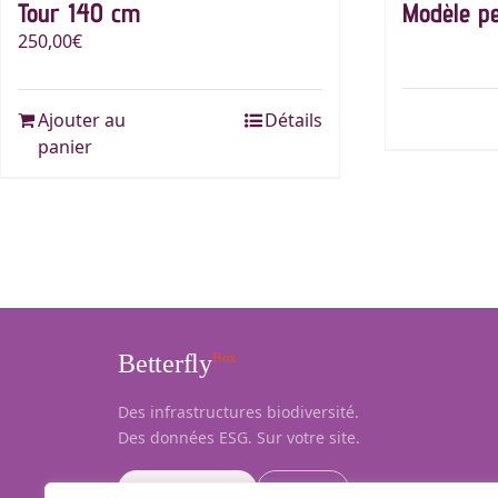
Tour 140 cm
Modèle pe
250,00
€
Ajouter au
Détails
panier
Betterfly
Box
Des infrastructures biodiversité.
Des données ESG. Sur votre site.
Validé Biotope
Suivi ULB