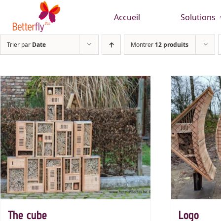
Passer
Accueil
Solutions
au
contenu
Trier par
Date
Montrer
12 produits
The cube
Logo