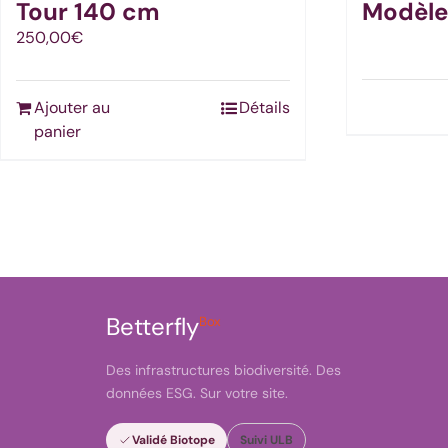
Tour 140 cm
Modèle
250,00
€
Ajouter au
Détails
panier
Betterfly
Box
Des infrastructures biodiversité. Des
données ESG. Sur votre site.
Validé Biotope
Suivi ULB