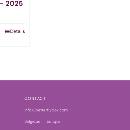
 – 2025
Détails
CONTACT
info@betterflybox.com
Belgique → Europe