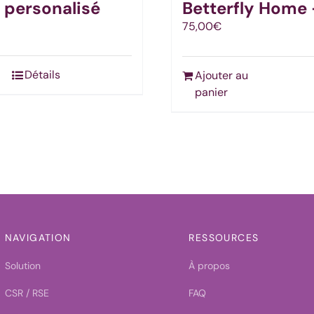
 personalisé
Betterfly Home
produit
75,00
€
Détails
Ajouter au
panier
NAVIGATION
RESSOURCES
Solution
À propos
CSR / RSE
FAQ