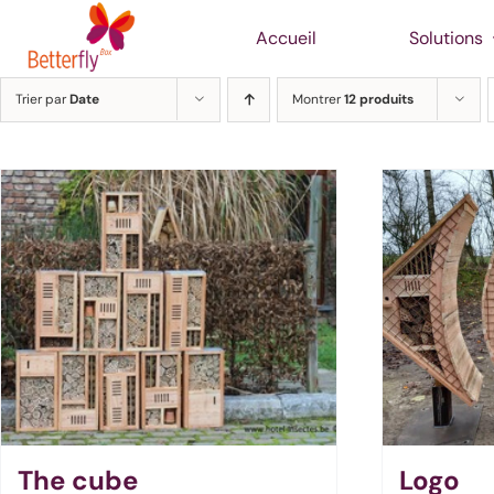
Passer
Accueil
Solutions
au
contenu
Trier par
Date
Montrer
12 produits
The cube
Logo