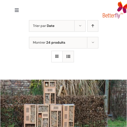
Passer
au
Toggle
contenu
Navigation
Accueil
Trier par
Date
Montrer
24 produits
Solutions
Engagement
A Propos
FAQ