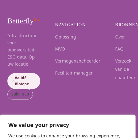
Betterfly
Box
NAVIGATION
BRONNE
Infrastructuur
Oplossing
Over
voor
MVO
FAQ
biodiversiteit.
ESG-data. Op
Vermogensbeheerder
Verzoek
uw locatie.
van de
Facilitair manager
chauffeur
Validé
Biotope
Suivi ULB
We value your privacy
We use cookies to enhance your browsing experience,